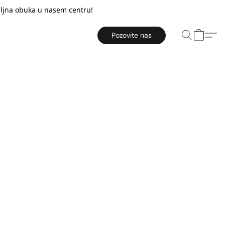
taljna obuka u nasem centru!
Pozovite nas