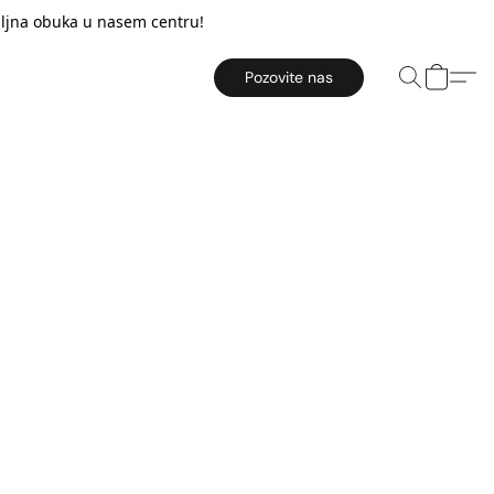
taljna obuka u nasem centru!
Pozovite nas