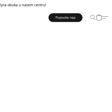
taljna obuka u nasem centru!
Pozovite nas