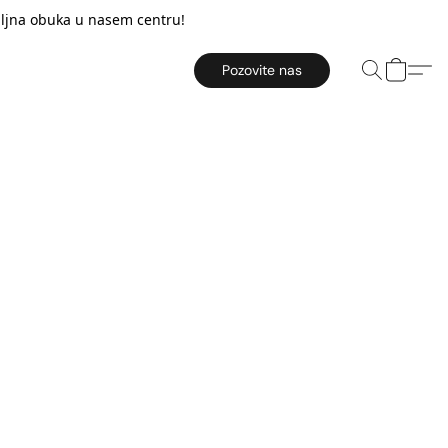
taljna obuka u nasem centru!
Pozovite nas