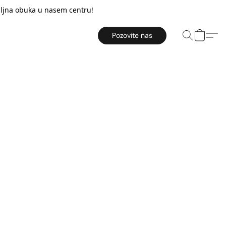
taljna obuka u nasem centru!
Pozovite nas