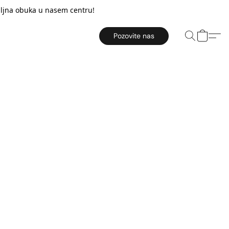
taljna obuka u nasem centru!
Pozovite nas