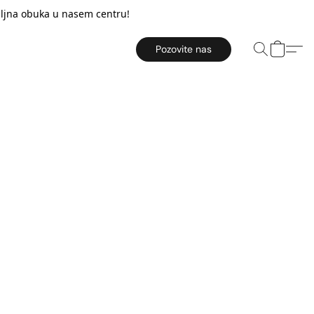
taljna obuka u nasem centru!
Pozovite nas