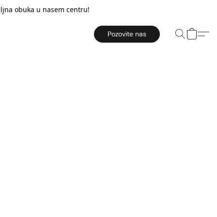
taljna obuka u nasem centru!
Pozovite nas