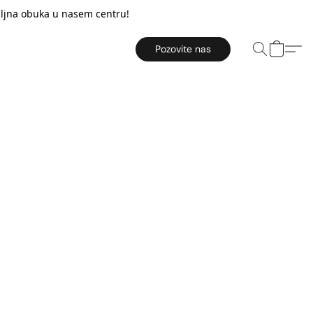
taljna obuka u nasem centru!
Pozovite nas