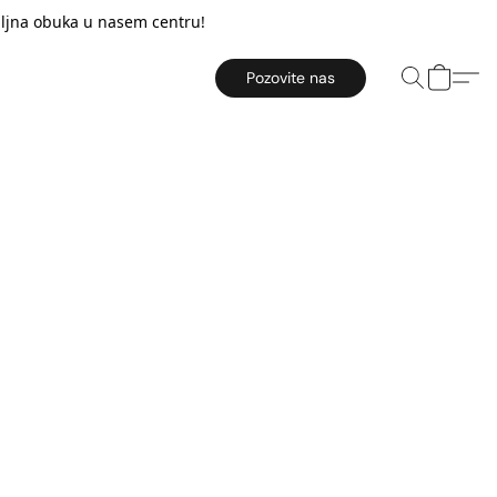
taljna obuka u nasem centru!
Pozovite nas